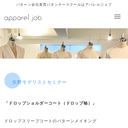
パターン会社直営パタンナースクールはアパレルジョブ
Toggl
navig
矢野モデリストセミナー
「ドロップショルダーコート（ドロップ袖）」
ドロップスリーブコートのパターンメイキング